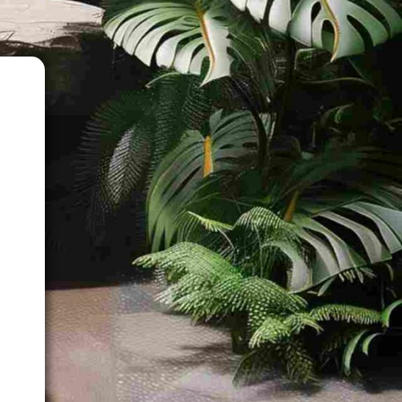
0
e
n
-
)
a
e
l
n