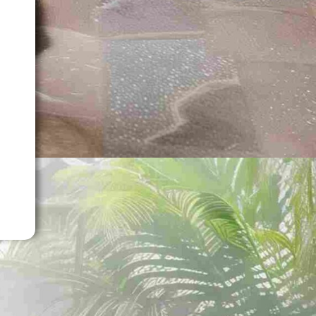
e
e
r
e