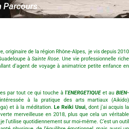
 Parcours
, originaire de la région Rhône-Alpes, je vis depuis 201
a Guadeloupe à
Sainte Rose
. Une vie professionnelle rich
allant d’agent de voyage à animatrice petite enfance e
es par tout ce qui touche à
l’
ENERGETIQUE
et au
BIEN
intéressée à la pratique des arts martiaux (Aikido
ga) et à la méditation.
Le Reïki Usui,
dont j’ai acquis l
verte merveilleuse en 2018, plus que cela un véritabl
 je l’utilise quotidiennement sur moi-même. C’est un outi
anté physique, de l’équilibre émotionnel, mais aussi u