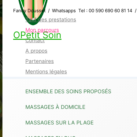
Fanny Dousset / Whatsapps Tel : 00 590 690 60 81 14
Tarif des prestations
Mon parcours
OPetit Soin
Contact
A propos
Partenaires
Mentions légales
ENSEMBLE DES SOINS PROPOSÉS
MASSAGES À DOMICILE
MASSAGES SUR LA PLAGE